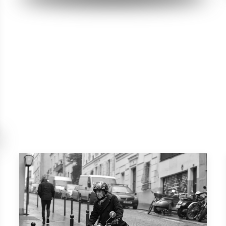
Paris, Montmartre
Ein Dezembermorgen in Paris. Es ist echt