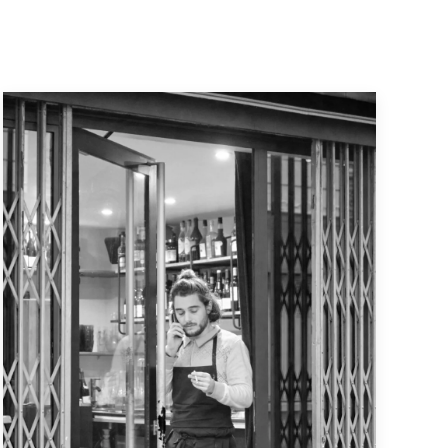
Paris, 9er Arrondissement
Entstanden morgens beim Verlassen des
Hotels, die Kamera eigentlich noch gar nicht
richtig im Einsatz. Die ersten Angestellten
öffnen ihre Läden und Bars und da steht der
junge Mann an der Türe.
VERGRÖSSERN