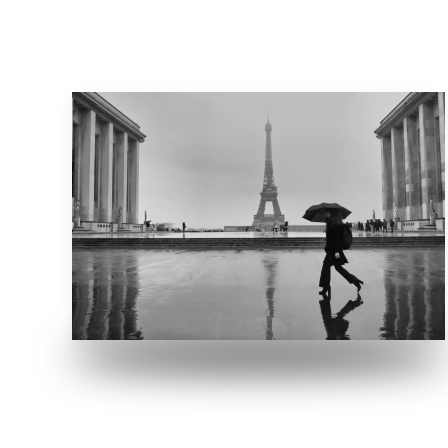
Bei 5°C und Schneeregen, stehen wir 3
Stunden am Trocadéro mit dem
Fotoapparat auf dem Stativ und ich warte…
und sie kam!
VERGRÖSSERN