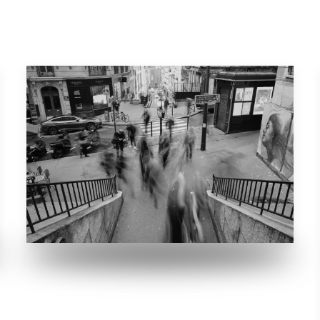
Paris, Montmartre Langzeitbelichtung bei
einer Metrostation in Montmartre. Stefan
macht Langzeitbelichtungen. Das muss ich
auch einmal ausprobieren. Das war die
Beste Aufnahme von ca. 50 die ich gemacht
habe. Die Menschen sollten einigermaßen
gleichmäßig von beiden Seiten in den Tunnel
laufen.
VERGRÖSSERN