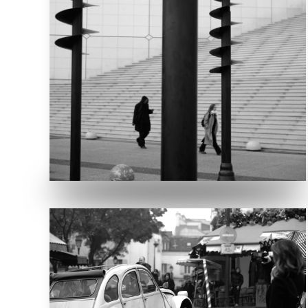
zu den schwarzen Säulen und der hellen
Fassade im Hintergrund. Ich warte und
„platziere“ sie zwischen den Säulen.
VERGRÖSSERN
Paris, Montmartre
Im Gewusel der Touristen biegt eine Ente in
die Straße. Alle drehen sich um, das ist ein