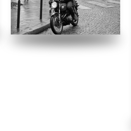
noch frisch. Der Mann mit der Honda hat es
wohl eilig. Ich muss schnell sein… *Klick!
VERGRÖSSERN