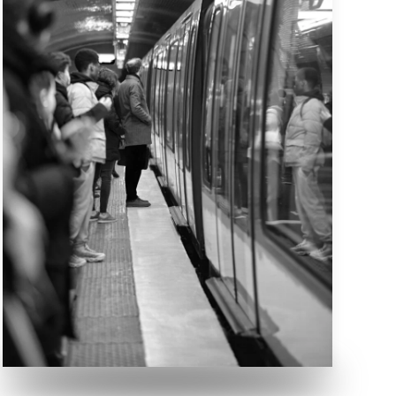
Mitten am Tag in Paris an irgendeiner
Metrostation. Viele sind unterwegs und
steigen alle 3 Minuten ein – aus – um.
VERGRÖSSERN