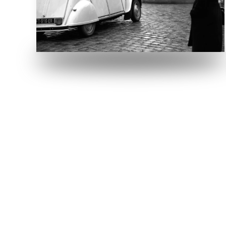
Hingucker. Aber die „eine“ schaut besonders
hin…
VERGRÖSSERN