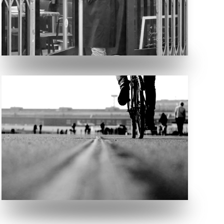
An einem sonnigen Nachmittag auf dem
Rollfeld des Berliner Flughafens Tempelhof.
Die Menschen genießen ihre Freizeit. Wir sind
mit dem Rag unterwegs, da entscheide ich
mich die Froschperspektive einzunehmen.
VERGRÖSSERN