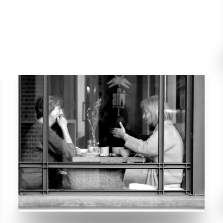
An einem Nachmittag in Esslingen.
Zwei attraktive Damen unterhalten
sich angeregt in einem Café. Sie
ziehen meinen Blick an. Eine schöne
Szene.
VERGRÖSSERN