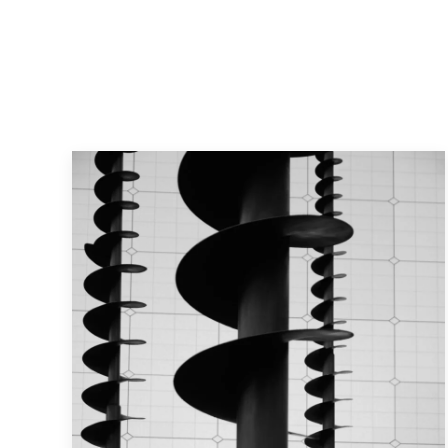
Paris la Défense
Tagsüber auf der abgewandten Seite des
Bogens Grande Arche. Fast keiner ist
unterwegs. Aber als ich die beiden sehe, die
Frau in hell, der Mann in Schwarz, passen sie